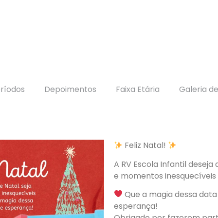
ríodos
Depoimentos
Faixa Etária
Galeria d
Feliz Natal!
A RV Escola Infantil deseja
e momentos inesquecíveis
Que a magia dessa data 
esperança!
Obrigado por fazerem part